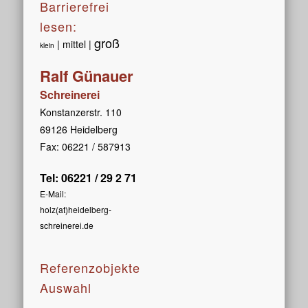
Barrierefrei
lesen:
groß
| mittel |
klein
Ralf Günauer
Schreinerei
Konstanzerstr. 110
69126 Heidelberg
Fax: 06221 / 587913
Tel: 06221 / 29 2 71
E-Mail:
holz(at)heidelberg-
schreinerei.de
Referenzobjekte
Auswahl