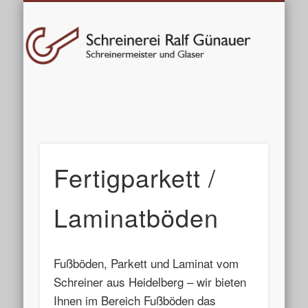
Datenschutzerklärung
Möbel / Innenausbau
Reparatur-Service
Türen / Fenster
Impressum
Altbau
Home
Glas
KONTAKT
Sc
G
H
Fertigparkett /
Laminatböden
Fußböden, Parkett und Laminat vom
Schreiner aus Heidelberg – wir bieten
Ihnen im Bereich Fußböden das